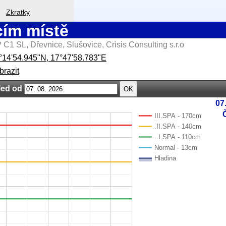
Zkratky
cím místě
 C1 SL, Dřevnice, Slušovice, Crisis Consulting s.r.o
°14'54.945"N, 17°47'58.783"E
brazit
led od
OK
07.
III.SPA - 170cm
.II.SPA - 140cm
..I.SPA - 110cm
Normal - 13cm
Hladina