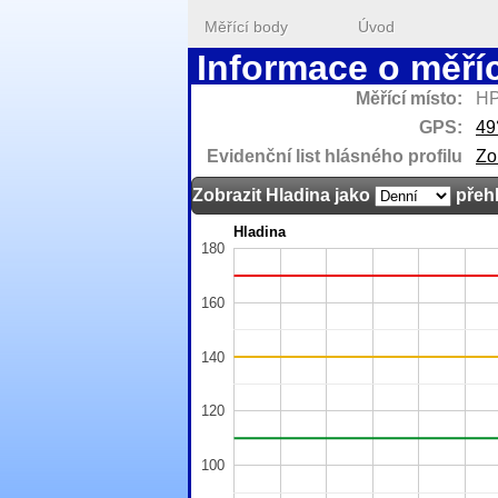
Měřící body
Úvod
Informace o měří
Měřící místo:
HP
GPS:
49
Evidenční list hlásného profilu
Zo
Zobrazit
Hladina
jako
přeh
Hladina
180
160
140
120
100